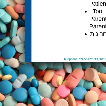
Patien
Too 
Pare
Paren
רונות
Telephone:
,
972-50-6261823
972-